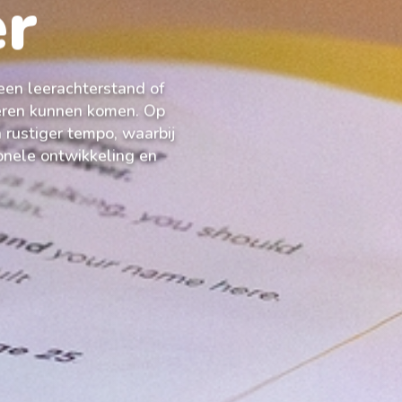
er
een leerachterstand of
leren kunnen komen. Op
 rustiger tempo, waarbij
ionele ontwikkeling en