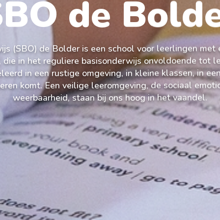
BO de Bold
js (SBO) de Bolder is een school voor leerlingen met 
 die in het reguliere basisonderwijs onvoldoende tot 
leerd in een rustige omgeving, in kleine klassen, in een
leren komt. Een veilige leeromgeving, de sociaal emot
weerbaarheid, staan bij ons hoog in het vaandel.