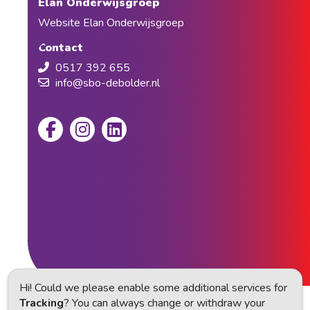
Elan Onderwijsgroep
Website Elan Onderwijsgroep
Contact
0517 392 655
info@sbo-debolder.nl
Hi! Could we please enable some additional services for
Tracking
? You can always change or withdraw your
Privacy statement