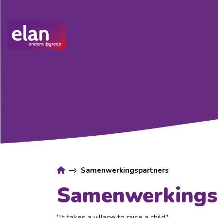
Samenwerkingspartners
Samenwerkings
"It takes a village to raise a child"