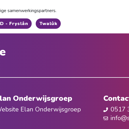
vige samenwerkingspartners.
D - Fryslân
Twalûk
e
lan Onderwijsgroep
Contac
ebsite Elan Onderwijsgroep
0517 
info@